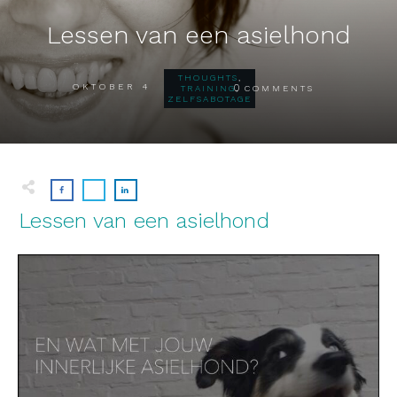
Lessen van een asielhond
THOUGHTS
,
OKTOBER 4
0
TRAINING
,
COMMENTS
ZELFSABOTAGE
Lessen van een asielhond