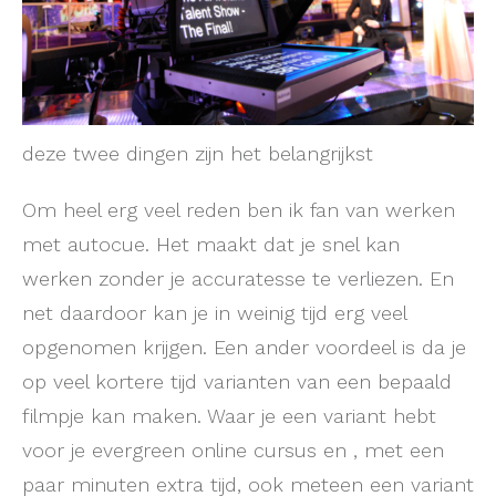
deze twee dingen zijn het belangrijkst
Om heel erg veel reden ben ik fan van werken
met autocue. Het maakt dat je snel kan
werken zonder je accuratesse te verliezen. En
net daardoor kan je in weinig tijd erg veel
opgenomen krijgen. Een ander voordeel is da je
op veel kortere tijd varianten van een bepaald
filmpje kan maken. Waar je een variant hebt
voor je evergreen online cursus en , met een
paar minuten extra tijd, ook meteen een variant