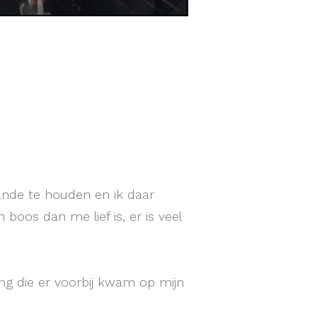
ande te houden en ik daar
 boos dan me lief is, er is veel
ng die er voorbij kwam op mijn