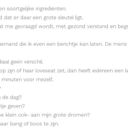
n soortgelijke ingrediënten.
 dat er daar een grote sleutel ligt.
p wat me gevraagd wordt, met gezond verstand en begr
iemand die ik even een berichtje kan laten. De mens d
aal geen verschil.
p zijn of haar loveseat zet, dan heeft iedereen een li
 minuten voor mezelf.
?
n de dag?
htje geven?
e klein ook- aan mijn grote dromen?
aar bang of boos te zijn.