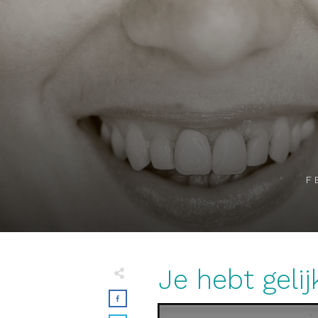
F
Je hebt gelij