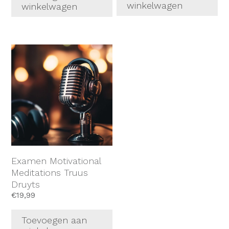
winkelwagen
winkelwagen
Examen Motivational
Meditations Truus
Druyts
€
19,99
Toevoegen aan