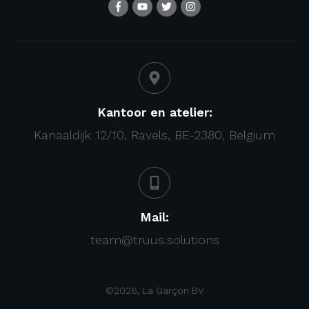
Kantoor en atelier:
Kanaaldijk 12/10, Ravels, BE-2380, Belgium
Mail:
team@truus.solutions
©
2026
,
La Garçon BV