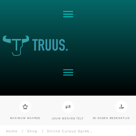
MAXIMUM WAARDE
30 DAGEN BEDENKTIJD
JOUW MENING TELT
Home
/
Shop
/
Online Cursus Spreken met voelbaar leiderschap