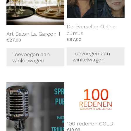
De Everseller Online
cursus
Art Salon La Garçon 1
€
97,00
€
27,00
Toevoegen aan
Toevoegen aan
winkelwagen
winkelwagen
100 redenen GOLD
€
19,99