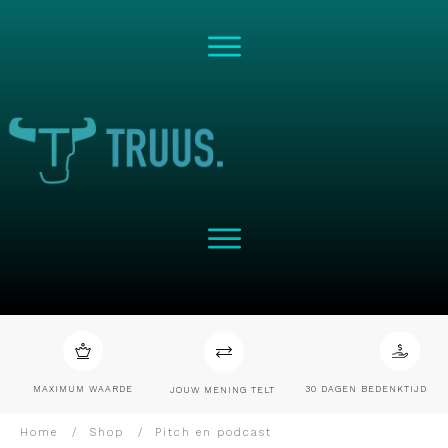
MAXIMUM WAARDE
30 DAGEN BEDENKTIJD
JOUW MENING TELT
Home
/
Shop
/
Pitch en podcast