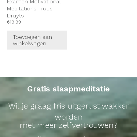
Examen Motivational
Meditations Truus
Druyts
€
19,99
Toevoegen aan
winkelwagen
Gratis slaapmeditatie
Wil je graag fris uitgerust wakker
worden
met meer zelfvertrouwen?