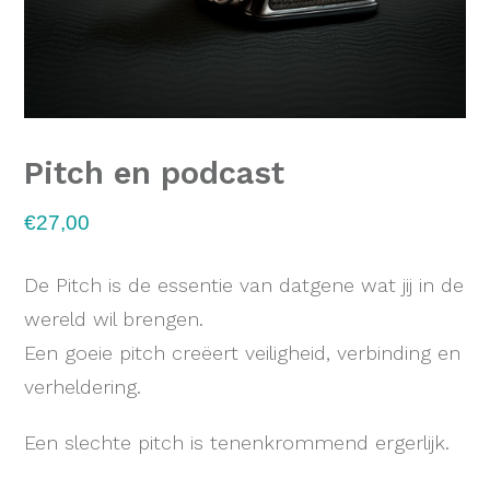
Pitch en podcast
€
27,00
De Pitch is de essentie van datgene wat jij in de
wereld wil brengen.
Een goeie pitch creëert veiligheid, verbinding en
verheldering.
Een slechte pitch is tenenkrommend ergerlijk.