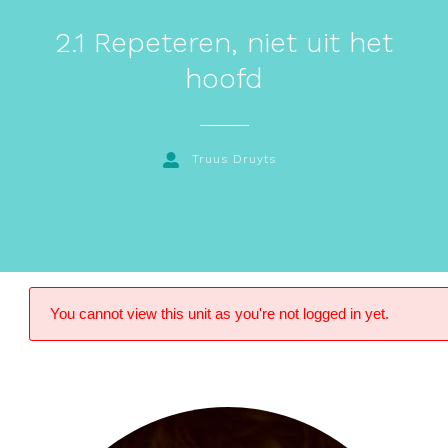
2.1 Repeteren, niet uit het
hoofd
Truus Druyts
You cannot view this unit as you're not logged in yet.