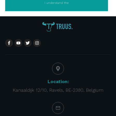
I understand the
Location:
Kanaaldijk 12/10, Ravels, BE-2380, Belgium