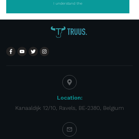
I understand the
Location:
Kanaaldijk 12/10, Ravels, BE-2380, Belgium