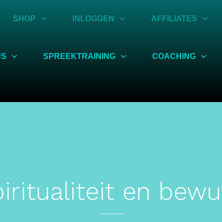
SHOP
INLOGGEN
AFFILIATES
US
SPREEKTRAINING
COACHING
iritualiteit en bewu