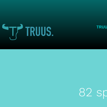
TRU
82 sp