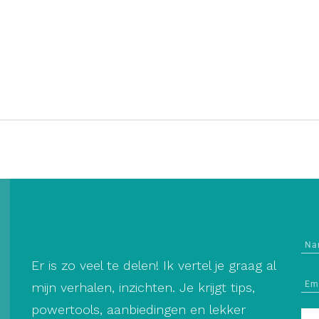
Er is zo veel te delen! Ik vertel je graag al
mijn verhalen, inzichten. Je krijgt tips,
powertools, aanbiedingen en lekker