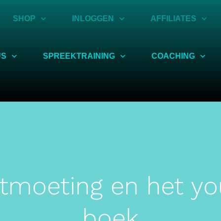
SHOP
INLOGGEN
AFFILIATES
US
SPREEKTRAINING
COACHING
ntmoeting en het y
boek