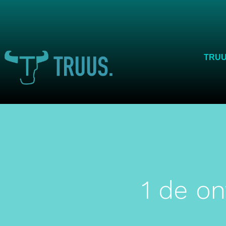
TRU
1 de o