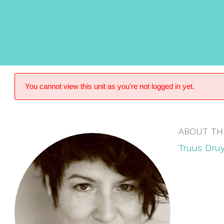
You cannot view this unit as you're not logged in yet.
ABOUT TH
Truus Druy