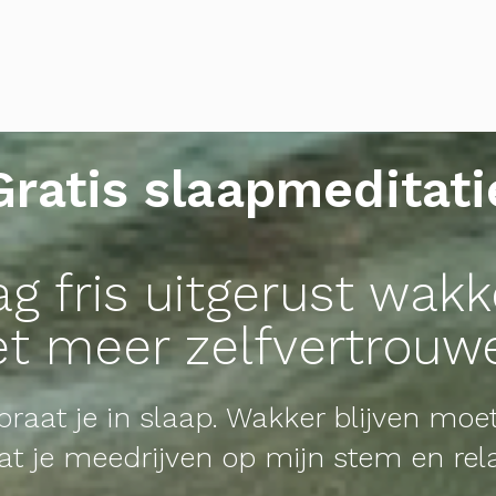
Gratis slaapmeditati
aag fris uitgerust wak
t meer zelfvertrouw
k praat je in slaap. Wakker blijven moe
at je meedrijven op mijn stem en rel