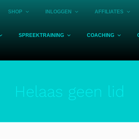
SHOP
INLOGGEN
AFFILIATES
SPREEKTRAINING
COACHING
Helaas geen lid