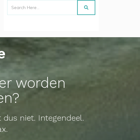
e
ker worden
en?
t dus niet. Integendeel.
ax.