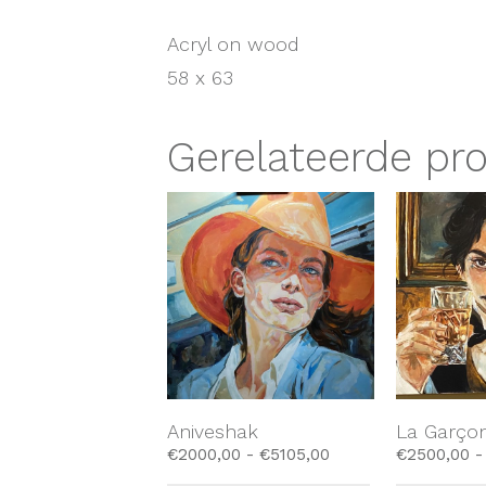
Acryl on wood
58 x 63
Gerelateerde pr
Aniveshak
La Garço
€
2000,00
-
€
5105,00
€
2500,00
-