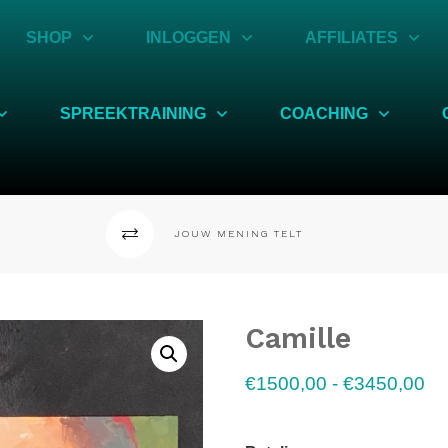
SHOP
INLOGGEN
AFFILIATES
SPREEKTRAINING
COACHING
JOUW MENING TELT
Camille
€
1500,00
-
€
3450,00