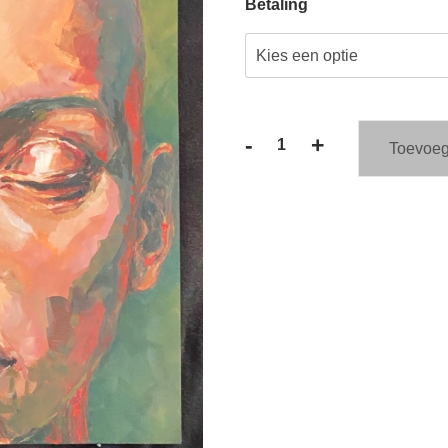
Betaling
-
+
Toevoeg