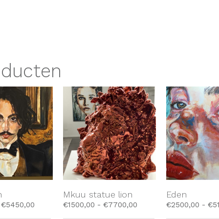
oducten
n
Mkuu statue lion
Eden
€
5450,00
€
1500,00
-
€
7700,00
€
2500,00
-
€
5