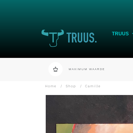
TRUUS
MAXIMUM WAARDE
Home
/
Shop
/
Camille