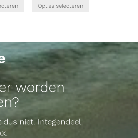
ecteren
Opties selecteren
e
ker worden
en?
t dus niet. Integendeel.
ax.