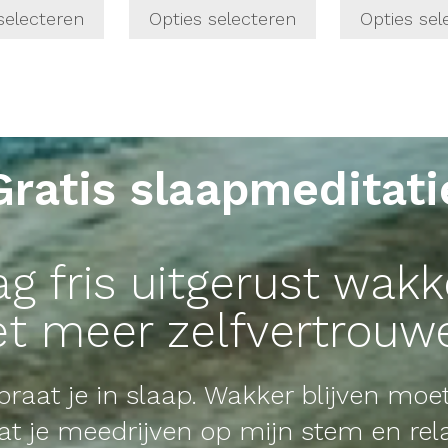
selecteren
Opties selecteren
Opties sel
Gratis slaapmeditati
aag fris uitgerust wak
t meer zelfvertrouw
k praat je in slaap. Wakker blijven moe
at je meedrijven op mijn stem en rel