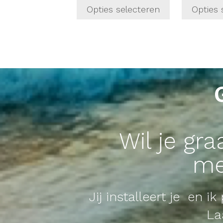
Opties selecteren
Opties 
Wil je gr
me
Jij installeert je en i
La