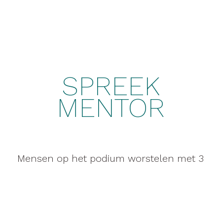
SPREEK
MENTOR
Mensen op het podium worstelen met 3
dingen:
zichzelf, hun boodschap, het publiek
Ik geef de training waardoor je straks met