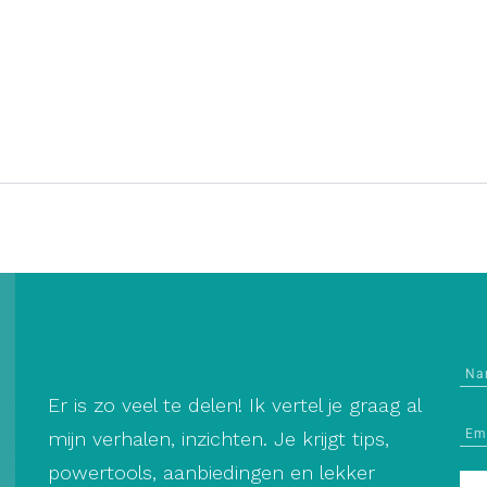
Er is zo veel te delen! Ik vertel je graag al
mijn verhalen, inzichten. Je krijgt tips,
powertools, aanbiedingen en lekker