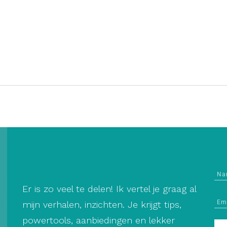
Er is zo veel te delen! Ik vertel je graag al
mijn verhalen, inzichten. Je krijgt tips,
powertools, aanbiedingen en lekker