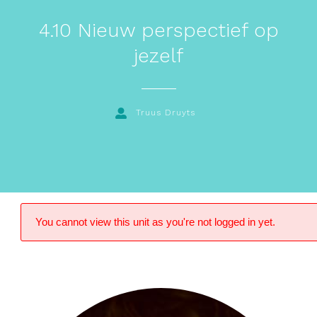
4.10 Nieuw perspectief op
jezelf
Truus Druyts
You cannot view this unit as you're not logged in yet.