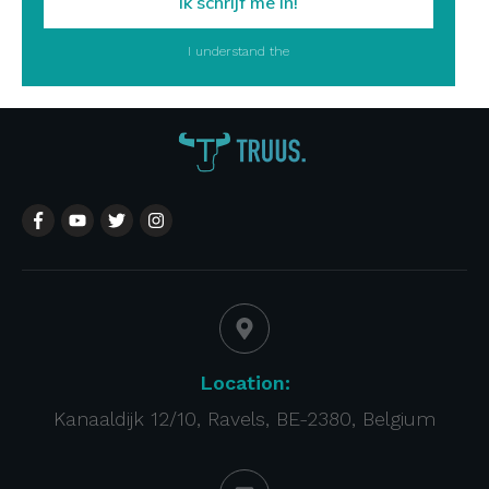
Ik schrijf me in!
I understand the
Location:
Kanaaldijk 12/10, Ravels, BE-2380, Belgium