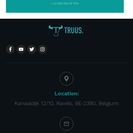
I understand the
Location:
Kanaaldijk 12/10, Ravels, BE-2380, Belgium