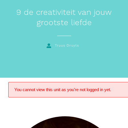
9 de creativiteit van jouw
grootste liefde
Truus Druyts
You cannot view this unit as you're not logged in yet.