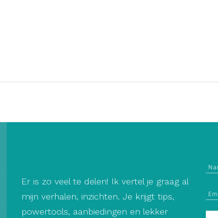
Er is zo veel te delen! Ik vertel je graag al
mijn verhalen, inzichten. Je krijgt tips,
powertools, aanbiedingen en lekker