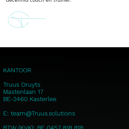
KANTOOR
Truus Druyts
Mastenlaan 17
BE-2460 Kasterlee
E: team@Truus.solutions
BTW (KVK): BE 0457 818 818