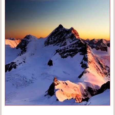
(her)
programmeer
jezelf
voor
succes