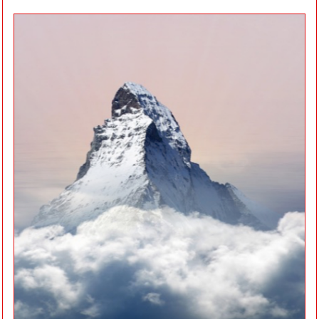
5 sleutels
naar meer
vervulling
op alle vlakken
van je leven