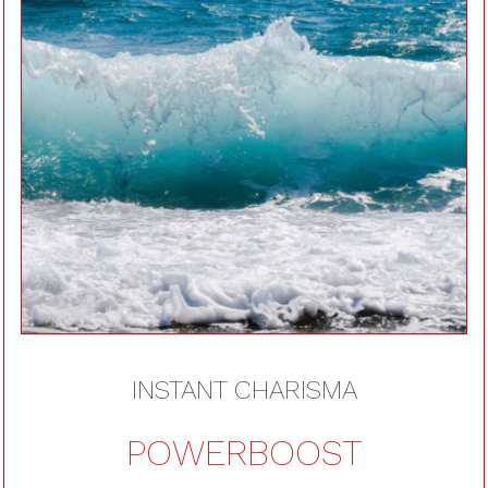
perfor
mance
neerzetten.
het fundament
INSTANT CHARISMA
POWERBOOST