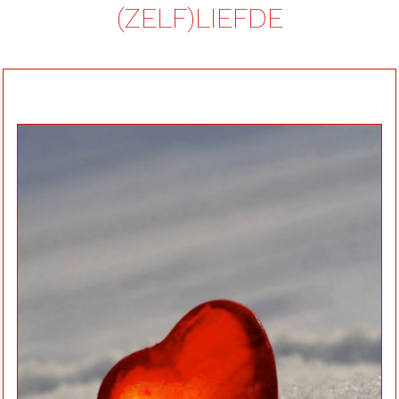
(ZELF)LIEFDE
Weer overeind
met meer
zelfvertrouwen
en inzicht