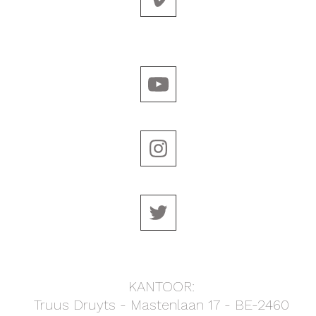
KANTOOR:
Truus Druyts -
Mastenlaan 17 -
BE-2460