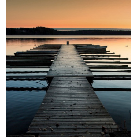
Zet de
datingservice
van het universum
voor je
aan het werk
Op weg naar
de liefde
van je leven