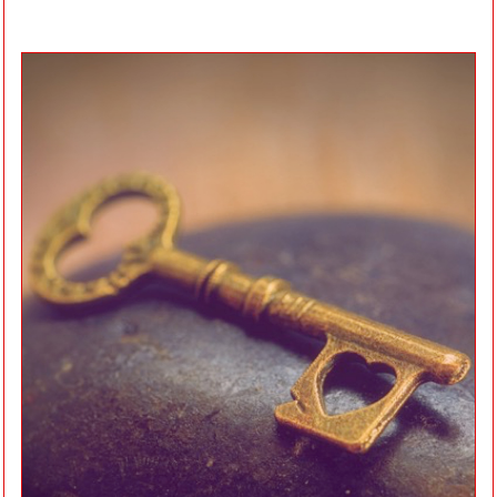
Als ik een
koppel was,
was ik dan
nog samen
Op weg naar