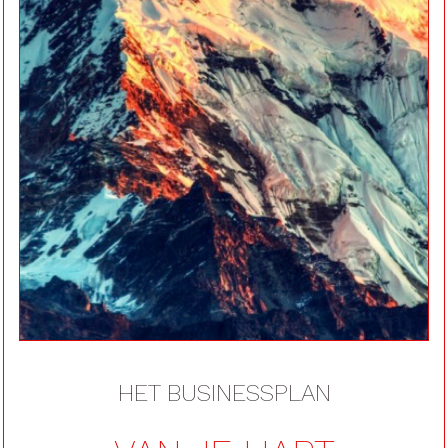
voor
succes
liefde
en
vervulling
HET BUSINESSPLAN