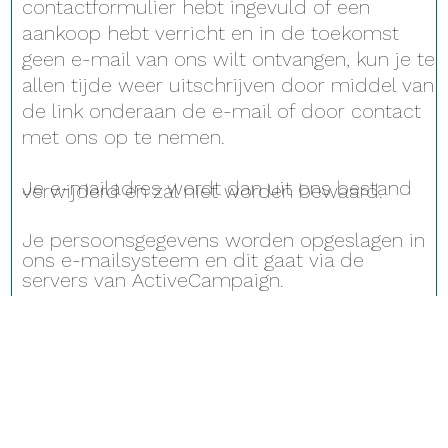
contactformulier hebt ingevuld of een
aankoop hebt verricht en in de toekomst
geen e-mail van ons wilt ontvangen, kun je te
allen tijde weer uitschrijven door middel van
de link onderaan de e-mail of door contact
met ons op te nemen.
Je e-mailadres wordt dan uit ons bestand
verwijderd en zal niet worden bewaard.
Je persoonsgegevens worden opgeslagen in
ons e-mailsysteem en dit gaat via de
servers van ActiveCampaign.
De servers van ActiveCampaign zijn
gevestigd in de Verenigde Staten. Jouw
gegevens kunnen dus worden doorgegeven,
opgeslagen en verwerkt in de Verenigde
Staten. De doorgifte van deze gegevens
gebeurt op grond van het EU-VS Privacy
Shield Framework. Meer informatie over het