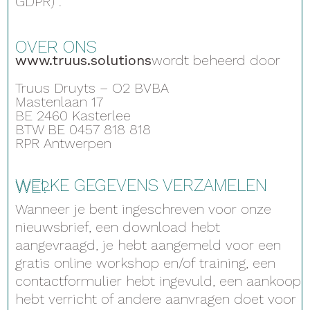
GDPR) .
OVER ONS
www.truus.solutions
wordt beheerd door
Truus Druyts – O2 BVBA
Mastenlaan 17
BE 2460 Kasterlee
BTW BE 0457 818 818
RPR Antwerpen
WELKE GEGEVENS VERZAMELEN
WE?
Wanneer je bent ingeschreven voor onze
nieuwsbrief, een download hebt
aangevraagd, je hebt aangemeld voor een
gratis online workshop en/of training, een
contactformulier hebt ingevuld, een aankoop
hebt verricht of andere aanvragen doet voor