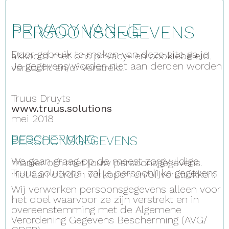
PRIVACY VAN JE
PERSOONSGEGEVENS
Door gebruik te maken van deze site ga je
akkoord met ons privacy- en cookiebeleid.
Je gegevens worden niet aan derden worden
verkocht en/of verstrekt.
Truus Druyts
www.truus.solutions
mei 2018
BESCHERMING
PERSOONSGEGEVENS
We gaan graag op de meest zorgvuldige
manier om met jouw persoonsgegevens.
Truus.solutions zal je persoonlijke gegevens
niet aan derden verkopen en/of verstrekken.
Wij verwerken persoonsgegevens alleen voor
het doel waarvoor ze zijn verstrekt en in
overeenstemming met de Algemene
Verordening Gegevens Bescherming (AVG/