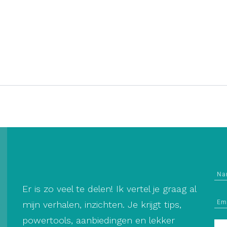
Er is zo veel te delen! Ik vertel je graag al
mijn verhalen, inzichten. Je krijgt tips,
powertools, aanbiedingen en lekker